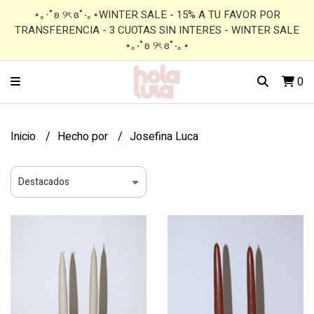
⋆｡‧˚ʚ ୨ৎ ɞ˚‧｡⋆WINTER SALE - 15% A TU FAVOR POR
TRANSFERENCIA - 3 CUOTAS SIN INTERES - WINTER SALE
⋆｡‧˚ʚ ୨ৎ ɞ˚‧｡⋆
0
Inicio
Hecho por
Josefina Luca