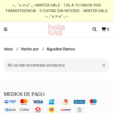
⋆｡‧˚ʚ ୨ৎ ɞ˚‧｡⋆WINTER SALE - 15% A TU FAVOR POR
TRANSFERENCIA - 3 CUOTAS SIN INTERES - WINTER SALE
⋆｡‧˚ʚ ୨ৎ ɞ˚‧｡⋆
0
Inicio
Hecho por
Agustina Ramos
No se han encontrado productos
MEDIOS DE PAGO