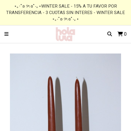
⋆｡‧˚ʚ ୨ৎ ɞ˚‧｡⋆WINTER SALE - 15% A TU FAVOR POR
TRANSFERENCIA - 3 CUOTAS SIN INTERES - WINTER SALE
⋆｡‧˚ʚ ୨ৎ ɞ˚‧｡⋆
0