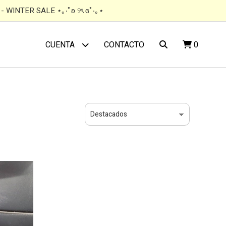
 WINTER SALE ⋆｡‧˚ʚ ୨ৎ ɞ˚‧｡⋆
CONTACTO
0
CUENTA