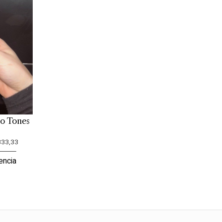
wo Tones
333,33
encia