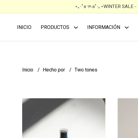
⋆｡‧˚ʚ ୨ৎ ɞ˚‧｡⋆WINTER SALE 
INICIO
PRODUCTOS
INFORMACIÓN
Inicio
Hecho por
Two tones