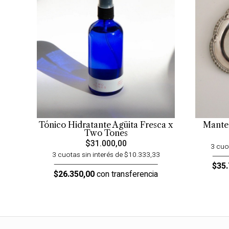
Tónico Hidratante Agüita Fresca x
Mante
Two Tones
$31.000,00
3 cuo
3 cuotas sin interés de $10.333,33
$35.
$26.350,00
con transferencia