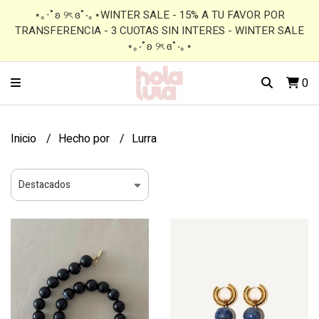
⋆｡‧˚ʚ ୨ৎ ɞ˚‧｡⋆WINTER SALE - 15% A TU FAVOR POR
TRANSFERENCIA - 3 CUOTAS SIN INTERES - WINTER SALE
⋆｡‧˚ʚ ୨ৎ ɞ˚‧｡⋆
0
Inicio
Hecho por
Lurra