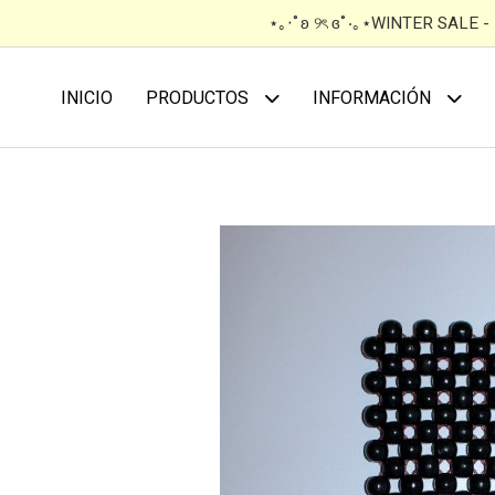
⋆｡‧˚ʚ ୨ৎ ɞ˚‧｡⋆WINTER SALE 
INICIO
PRODUCTOS
INFORMACIÓN