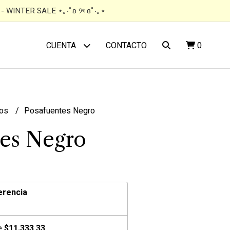
 WINTER SALE ⋆｡‧˚ʚ ୨ৎ ɞ˚‧｡⋆
CONTACTO
0
CUENTA
tos
Posafuentes Negro
es Negro
erencia
de
$11.333,33