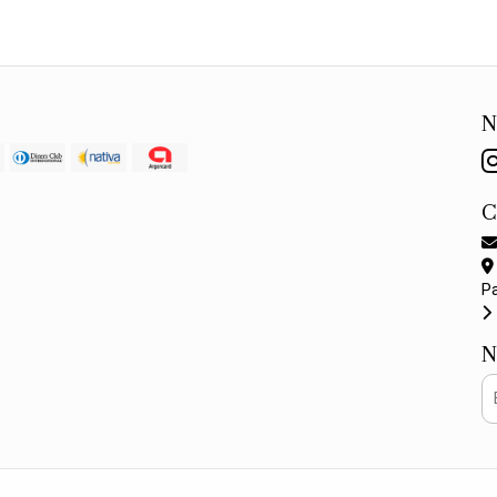
N
P
N