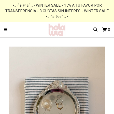
⋆｡‧˚ʚ ୨ৎ ɞ˚‧｡⋆WINTER SALE - 15% A TU FAVOR POR
TRANSFERENCIA - 3 CUOTAS SIN INTERES - WINTER SALE
⋆｡‧˚ʚ ୨ৎ ɞ˚‧｡⋆
0