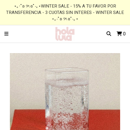
⋆｡‧˚ʚ ୨ৎ ɞ˚‧｡⋆WINTER SALE - 15% A TU FAVOR POR
TRANSFERENCIA - 3 CUOTAS SIN INTERES - WINTER SALE
⋆｡‧˚ʚ ୨ৎ ɞ˚‧｡⋆
0