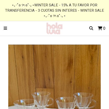
⋆｡‧˚ʚ ୨ৎ ɞ˚‧｡⋆WINTER SALE - 15% A TU FAVOR POR
TRANSFERENCIA - 3 CUOTAS SIN INTERES - WINTER SALE
⋆｡‧˚ʚ ୨ৎ ɞ˚‧｡⋆
0