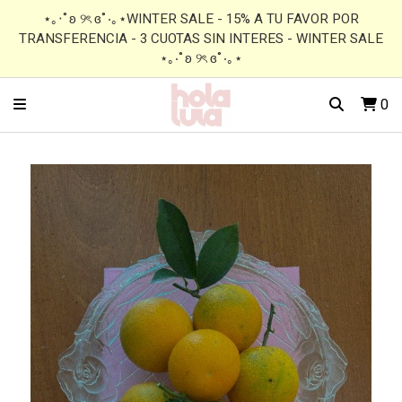
⋆｡‧˚ʚ ୨ৎ ɞ˚‧｡⋆WINTER SALE - 15% A TU FAVOR POR
TRANSFERENCIA - 3 CUOTAS SIN INTERES - WINTER SALE
⋆｡‧˚ʚ ୨ৎ ɞ˚‧｡⋆
0