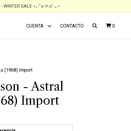
 WINTER SALE ⋆｡‧˚ʚ ୨ৎ ɞ˚‧｡⋆
CONTACTO
0
CUENTA
ks (1968) Import
son - Astral
68) Import
erencia