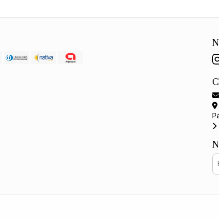
N
P
N