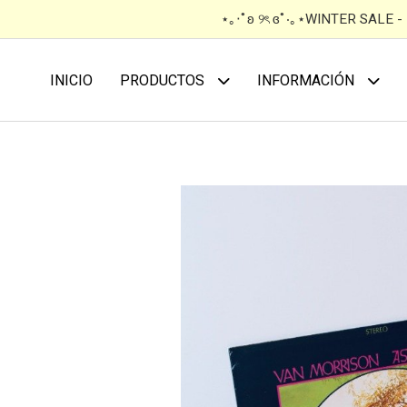
⋆｡‧˚ʚ ୨ৎ ɞ˚‧｡⋆WINTER SALE 
INICIO
PRODUCTOS
INFORMACIÓN