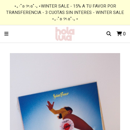
⋆｡‧˚ʚ ୨ৎ ɞ˚‧｡⋆WINTER SALE - 15% A TU FAVOR POR
TRANSFERENCIA - 3 CUOTAS SIN INTERES - WINTER SALE
⋆｡‧˚ʚ ୨ৎ ɞ˚‧｡⋆
0