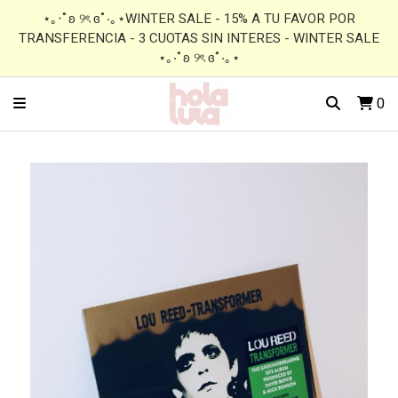
⋆｡‧˚ʚ ୨ৎ ɞ˚‧｡⋆WINTER SALE - 15% A TU FAVOR POR
TRANSFERENCIA - 3 CUOTAS SIN INTERES - WINTER SALE
⋆｡‧˚ʚ ୨ৎ ɞ˚‧｡⋆
0