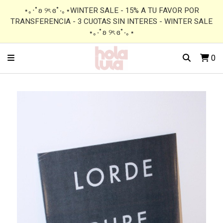
⋆｡‧˚ʚ ୨ৎ ɞ˚‧｡⋆WINTER SALE - 15% A TU FAVOR POR
TRANSFERENCIA - 3 CUOTAS SIN INTERES - WINTER SALE
⋆｡‧˚ʚ ୨ৎ ɞ˚‧｡⋆
0