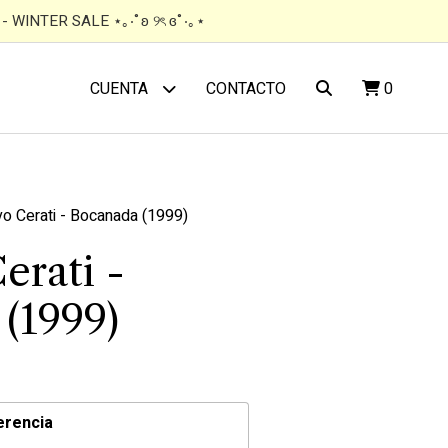
 WINTER SALE ⋆｡‧˚ʚ ୨ৎ ɞ˚‧｡⋆
CONTACTO
0
CUENTA
o Cerati - Bocanada (1999)
erati -
(1999)
erencia