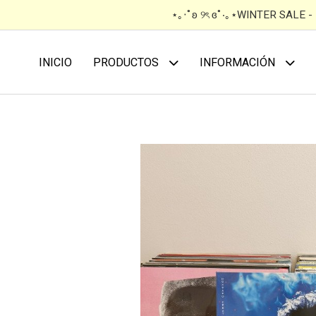
⋆｡‧˚ʚ ୨ৎ ɞ˚‧｡⋆WINTER SALE 
INICIO
PRODUCTOS
INFORMACIÓN