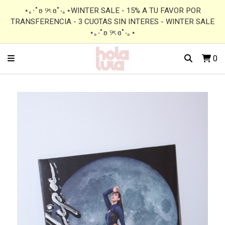
⋆｡‧˚ʚ ୨ৎ ɞ˚‧｡⋆WINTER SALE - 15% A TU FAVOR POR
TRANSFERENCIA - 3 CUOTAS SIN INTERES - WINTER SALE
⋆｡‧˚ʚ ୨ৎ ɞ˚‧｡⋆
0