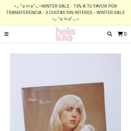
⋆｡‧˚ʚ ୨ৎ ɞ˚‧｡⋆WINTER SALE - 15% A TU FAVOR POR
TRANSFERENCIA - 3 CUOTAS SIN INTERES - WINTER SALE
⋆｡‧˚ʚ ୨ৎ ɞ˚‧｡⋆
0