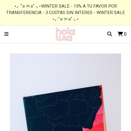
⋆｡‧˚ʚ ୨ৎ ɞ˚‧｡⋆WINTER SALE - 15% A TU FAVOR POR
TRANSFERENCIA - 3 CUOTAS SIN INTERES - WINTER SALE
⋆｡‧˚ʚ ୨ৎ ɞ˚‧｡⋆
0