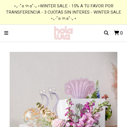
⋆｡‧˚ʚ ୨ৎ ɞ˚‧｡⋆WINTER SALE - 15% A TU FAVOR POR
TRANSFERENCIA - 3 CUOTAS SIN INTERES - WINTER SALE
⋆｡‧˚ʚ ୨ৎ ɞ˚‧｡⋆
0