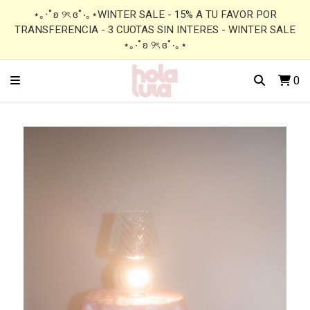
⋆｡‧˚ʚ ୨ৎ ɞ˚‧｡⋆WINTER SALE - 15% A TU FAVOR POR
TRANSFERENCIA - 3 CUOTAS SIN INTERES - WINTER SALE
⋆｡‧˚ʚ ୨ৎ ɞ˚‧｡⋆
0