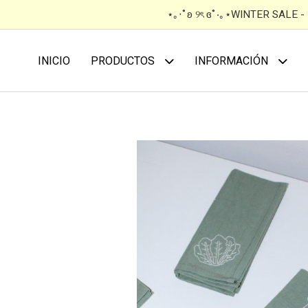
⋆｡‧˚ʚ ୨ৎ ɞ˚‧｡⋆WINTER SALE 
INICIO
PRODUCTOS
INFORMACIÓN