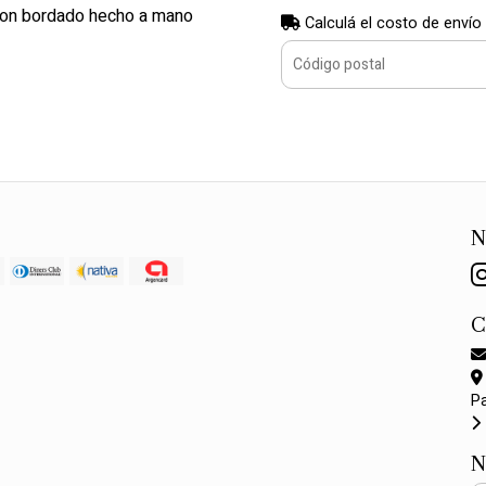
 con bordado hecho a mano
Calculá el costo de envío
N
P
N