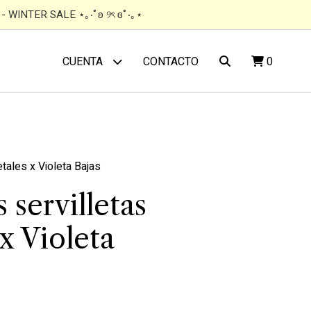
 WINTER SALE ⋆｡‧˚ʚ ୨ৎ ɞ˚‧｡⋆
CONTACTO
0
CUENTA
tales x Violeta Bajas
 servilletas
x Violeta