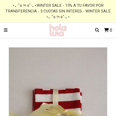
⋆｡‧˚ʚ ୨ৎ ɞ˚‧｡⋆WINTER SALE - 15% A TU FAVOR POR
TRANSFERENCIA - 3 CUOTAS SIN INTERES - WINTER SALE
⋆｡‧˚ʚ ୨ৎ ɞ˚‧｡⋆
0