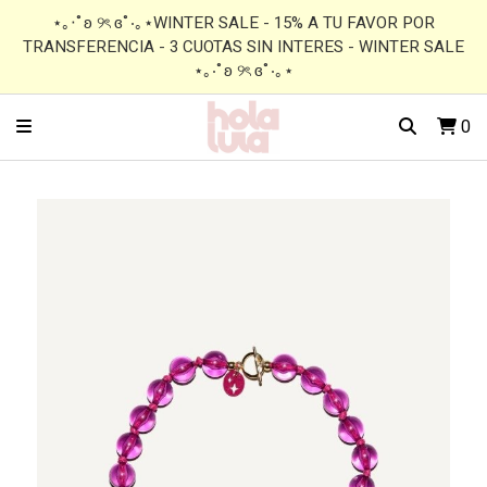
⋆｡‧˚ʚ ୨ৎ ɞ˚‧｡⋆WINTER SALE - 15% A TU FAVOR POR
TRANSFERENCIA - 3 CUOTAS SIN INTERES - WINTER SALE
⋆｡‧˚ʚ ୨ৎ ɞ˚‧｡⋆
0