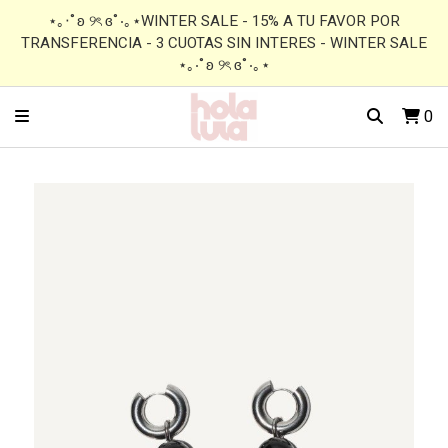
⋆｡‧˚ʚ ୨ৎ ɞ˚‧｡⋆WINTER SALE - 15% A TU FAVOR POR
TRANSFERENCIA - 3 CUOTAS SIN INTERES - WINTER SALE
⋆｡‧˚ʚ ୨ৎ ɞ˚‧｡⋆
0