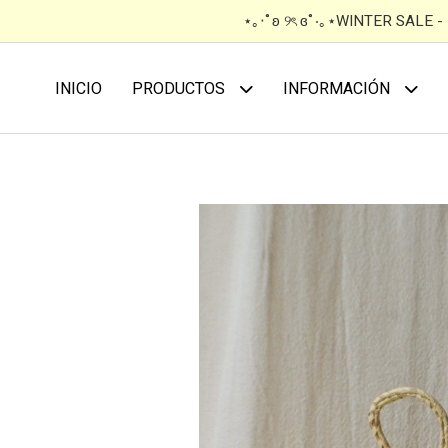
⋆｡‧˚ʚ ୨ৎ ɞ˚‧｡⋆WINTER SALE 
INICIO
PRODUCTOS
INFORMACIÓN