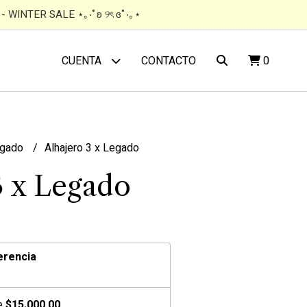
 WINTER SALE ⋆｡‧˚ʚ ୨ৎ ɞ˚‧｡⋆
CONTACTO
0
CUENTA
gado
Alhajero 3 x Legado
3 x Legado
erencia
de
$15.000,00