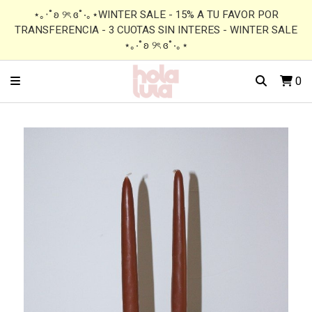
⋆｡‧˚ʚ ୨ৎ ɞ˚‧｡⋆WINTER SALE - 15% A TU FAVOR POR
TRANSFERENCIA - 3 CUOTAS SIN INTERES - WINTER SALE
⋆｡‧˚ʚ ୨ৎ ɞ˚‧｡⋆
0