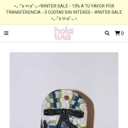
⋆｡‧˚ʚ ୨ৎ ɞ˚‧｡⋆WINTER SALE - 15% A TU FAVOR POR
TRANSFERENCIA - 3 CUOTAS SIN INTERES - WINTER SALE
⋆｡‧˚ʚ ୨ৎ ɞ˚‧｡⋆
0