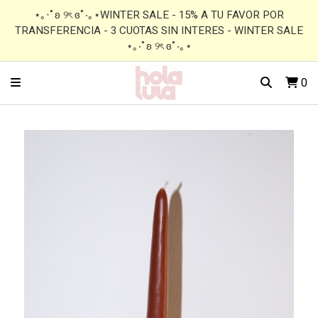
⋆｡‧˚ʚ ୨ৎ ɞ˚‧｡⋆WINTER SALE - 15% A TU FAVOR POR
TRANSFERENCIA - 3 CUOTAS SIN INTERES - WINTER SALE
⋆｡‧˚ʚ ୨ৎ ɞ˚‧｡⋆
0