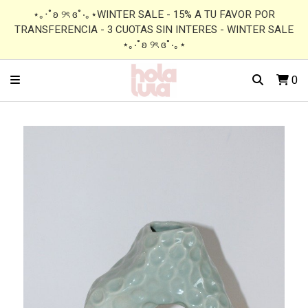
⋆｡‧˚ʚ ୨ৎ ɞ˚‧｡⋆WINTER SALE - 15% A TU FAVOR POR
TRANSFERENCIA - 3 CUOTAS SIN INTERES - WINTER SALE
⋆｡‧˚ʚ ୨ৎ ɞ˚‧｡⋆
0