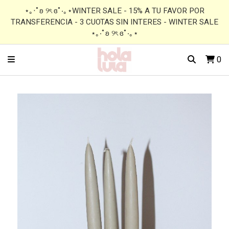
⋆｡‧˚ʚ ୨ৎ ɞ˚‧｡⋆WINTER SALE - 15% A TU FAVOR POR
TRANSFERENCIA - 3 CUOTAS SIN INTERES - WINTER SALE
⋆｡‧˚ʚ ୨ৎ ɞ˚‧｡⋆
0