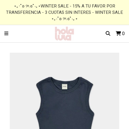
⋆｡‧˚ʚ ୨ৎ ɞ˚‧｡⋆WINTER SALE - 15% A TU FAVOR POR
TRANSFERENCIA - 3 CUOTAS SIN INTERES - WINTER SALE
⋆｡‧˚ʚ ୨ৎ ɞ˚‧｡⋆
0