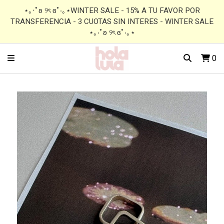
⋆｡‧˚ʚ ୨ৎ ɞ˚‧｡⋆WINTER SALE - 15% A TU FAVOR POR
TRANSFERENCIA - 3 CUOTAS SIN INTERES - WINTER SALE
⋆｡‧˚ʚ ୨ৎ ɞ˚‧｡⋆
0