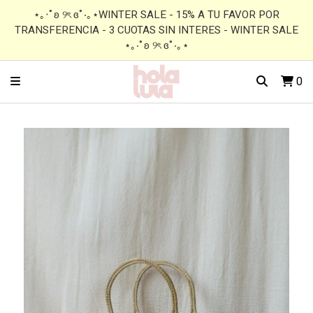
⋆｡‧˚ʚ ୨ৎ ɞ˚‧｡⋆WINTER SALE - 15% A TU FAVOR POR
TRANSFERENCIA - 3 CUOTAS SIN INTERES - WINTER SALE
⋆｡‧˚ʚ ୨ৎ ɞ˚‧｡⋆
0