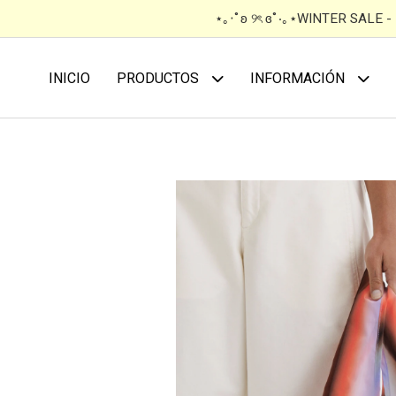
⋆｡‧˚ʚ ୨ৎ ɞ˚‧｡⋆WINTER SALE 
INICIO
PRODUCTOS
INFORMACIÓN